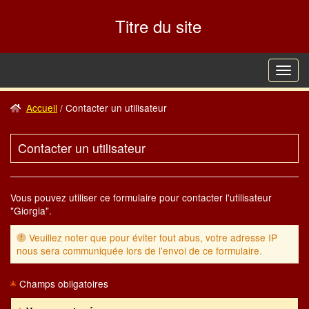
Aller
au
Titre du site
contenu
Accueil
Contacter un utilisateur
Contacter un utilisateur
Vous pouvez utiliser ce formulaire pour contacter l'utilisateur
"Giorgia".
Veuillez noter que pour éviter tout abus, votre adresse IP
nous sera communiquée lors de l'envoi de ce formulaire.
Champs obligatoires